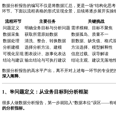
数据分析报告的编写不仅是将数据汇总，更是一场“结构化思
环节。下面以流程表格的形式呈现全景，后续将逐步展开实操
流程环节
主要任务
关键挑战
问题定义
明确业务目标与分析问题
需求模糊、目标不聚焦
数据采集
获取所需原始数据
数据孤岛、质量不一
数据处理
清洗、整合、转换数据
脏数据、缺失值、格式
分析建模
选择分析方法、建模
方法选择、模型解释性
可视化呈现
图表设计、故事化表达
信息过载、误导解读
结论与建议
输出结论与可执行建议
结论主观、建议无落地
数据分析报告的高水平产出，离不开对上述每一环节的专业把
深入阐释
。
1、🎯问题定义：从业务目标到分析框架
很多人做数据分析报告，第一步就陷入“数据本位”误区——有啥
的分析指标。