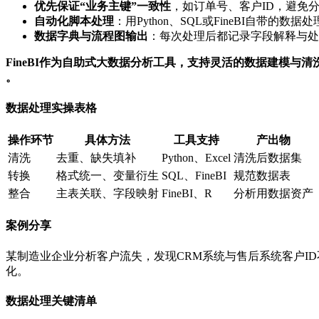
优先保证“业务主键”一致性
，如订单号、客户ID，避免
自动化脚本处理
：用Python、SQL或FineBI自带的
数据字典与流程图输出
：每次处理后都记录字段解释与处
FineBI作为自助式大数据分析工具，支持灵活的数据建模
。
数据处理实操表格
操作环节
具体方法
工具支持
产出物
清洗
去重、缺失填补
Python、Excel
清洗后数据集
转换
格式统一、变量衍生
SQL、FineBI
规范数据表
整合
主表关联、字段映射
FineBI、R
分析用数据资产
案例分享
某制造业企业分析客户流失，发现CRM系统与售后系统客户I
化。
数据处理关键清单